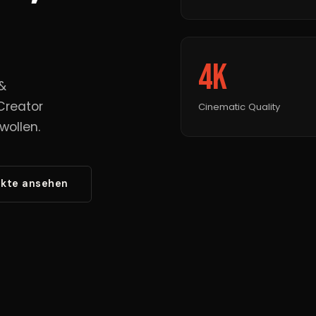
4K
&
Creator
Cinematic Quality
wollen.
ekte ansehen