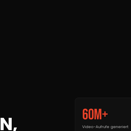
60M+
N,
Video-Aufrufe generiert